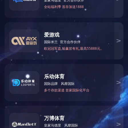
网址：www.aidadirect.com
药品不良反应/事件反馈邮箱：Pv@lifeon.cn
药品不良反应/事件反馈二维码：
© 2020
安博网页版
版权所有
皖ICP备07500670号-2
互联网药品信息服务资格证书：(皖)-非经营性-2015-0028
纳创科技 | 制作维护
开云线上平台
|
华体会平台
|
开云在线开户
|
开云手机站登录入
口
|
华体会官方网页版
|
乐鱼平台
|
开云网页版
|
乐鱼官方端网站